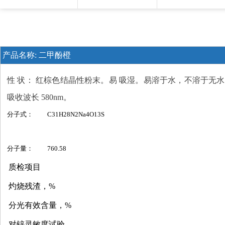
产品名称:
二甲酚橙
性 状： 红棕色结晶性粉末。易 吸湿。易溶于水，不溶于无
吸收波长 580nm。
分子式：
C31H28N2Na4O13S
分子量：
760.58
质检项目
灼烧残渣，%
分光有效含量，%
对锌灵敏度试验